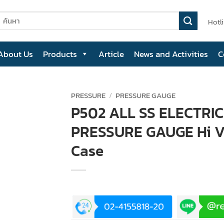
earch
Hotl
or:
About Us
Products
Article
News and Activities
C
PRESSURE
/
PRESSURE GAUGE
P502 ALL SS ELECTRI
PRESSURE GAUGE Hi V
Case