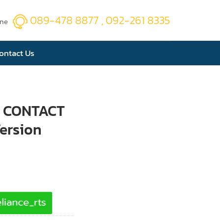
089-478 8877 , 092-261 8335
ine
ontact Us
C CONTACT
ersion