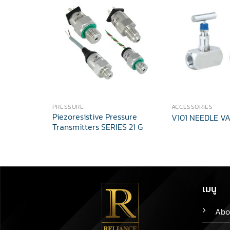
PRESSURE
ACCESSORIES
Piezoresistive Pressure
V101 NEEDLE VA
Transmitters SERIES 21 G
เมนู
Abo