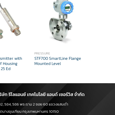
PRESSURE
ACCESSORIE
smitter with
STF700 SmartLine Flange
V202 CHEC
f Housing
Mounted Level
Return Val
 25 Ed
ริษัท รีไลแอนซ์ เทคโนโลยี แอนด์ เซอร์วิส จำกัด
82, 584, 586 พระราม 2 ซอย 60 แขวงแสมดำ
ขตบางขุนเทียน กรุงเทพมหานคร 10150