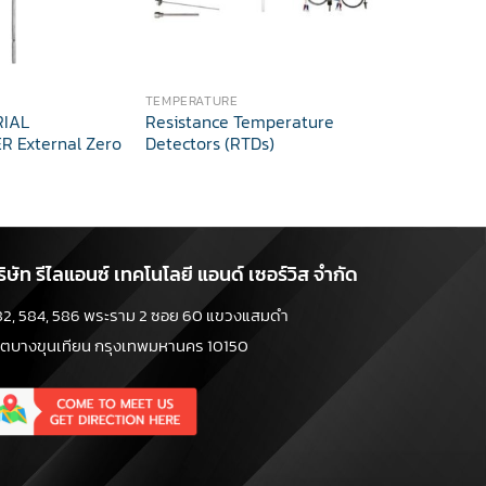
TEMPERATURE
TEMP GAUGE
RIAL
Resistance Temperature
T704 WEA
 External Zero
Detectors (RTDs)
TEMPERATU
accuracy & 
ริษัท รีไลแอนซ์ เทคโนโลยี แอนด์ เซอร์วิส จำกัด
82, 584, 586 พระราม 2 ซอย 60 แขวงแสมดำ
ขตบางขุนเทียน กรุงเทพมหานคร 10150