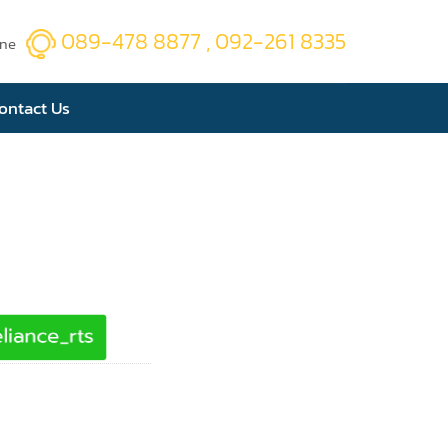
089-478 8877 , 092-261 8335
ine
ontact Us