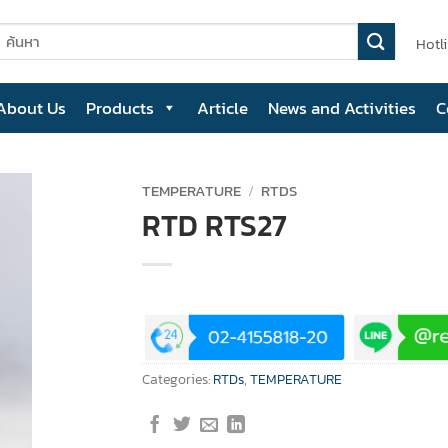
earch
Hotl
or:
About Us
Products
Article
News and Activities
C
TEMPERATURE
/
RTDS
RTD RTS27
Categories:
RTDs
,
TEMPERATURE