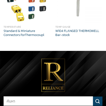
TEMPERATURE
TEMP GAUGE
Standard & Miniature
W104 FLANGED THERMOWELL
Connectors ForThermocoupl
Bar-stock
Search
for: