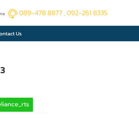
089-478 8877 , 092-261 8335
ine
ontact Us
3