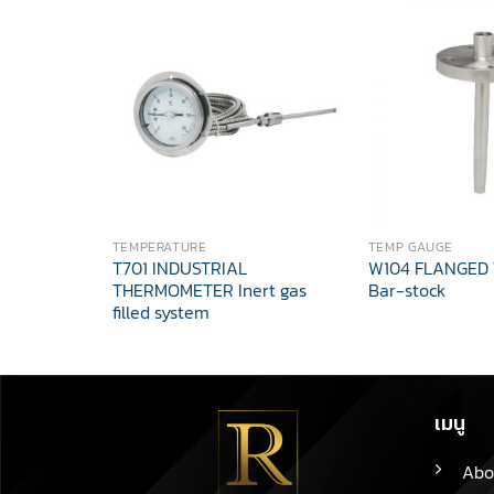
TEMPERATURE
TEMP GAUGE
T701 INDUSTRIAL
W104 FLANGED
THERMOMETER Inert gas
Bar-stock
filled system
เมนู
Abo