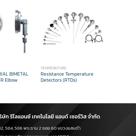
TEMPERATURE
TEMPERATUR
RIAL BIMETAL
Resistance Temperature
T702 INDU
R Elbow
Detectors (RTDs)
THERMOMET
adjustmen
ริษัท รีไลแอนซ์ เทคโนโลยี แอนด์ เซอร์วิส จำกัด
82, 584, 586 พระราม 2 ซอย 60 แขวงแสมดำ