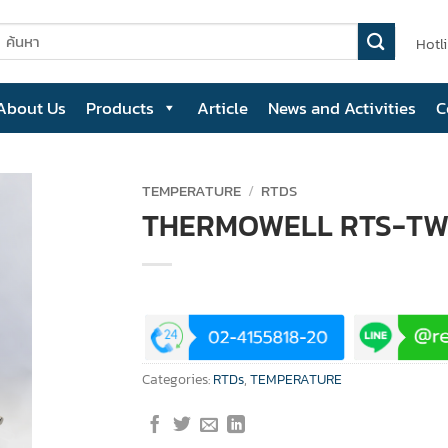
earch
Hotl
or:
About Us
Products
Article
News and Activities
C
TEMPERATURE
/
RTDS
THERMOWELL RTS-TW
Categories:
RTDs
,
TEMPERATURE